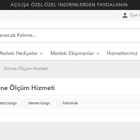
AÇILIŞA ÖZEL-ÖZEL İNDİRİMLERDEN FAYDALANIN.
person
Üye G
esleki Hediyeler
Mesleki Ekipmanlar
Hizmetlerimiz
Drone Ölçüm Hizmeti
ne Ölçüm Hizmeti
etsiz Kargo
Hemen Kargo
İndirimde