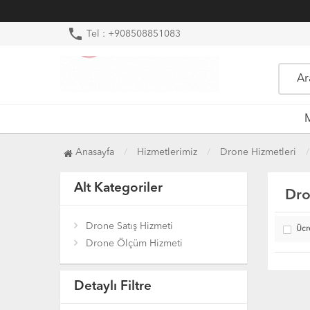
phone
Tel : +908508851083
M
Anasayfa
Hizmetlerimiz
Drone Hizmetleri
Alt Kategoriler
Dro
Drone Satış Hizmeti
Ücr
Drone Ölçüm Hizmeti
Detaylı Filtre