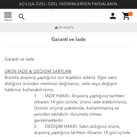
AÇILIŞA ÖZEL-ÖZEL İNDİRİMLERDEN FAYDALANIN.
menu
person
shopping_cart
0
search
menü
Anasayfa
Garanti ve İade
Garanti ve İade
ÜRÜN İADE & DEĞİŞİM ŞARTLARI
Bizimle alışveriş yaptığınız için teşekkür ederiz. Eğer satın
aldığınız üründen memnun değilseniz, iade veya değişim
hakkınızı kullanabilirsiniz.
1.
İADE HAKKI
: Alışveriş yaptığınız tarihten
itibaren 14 gün içinde, ürünü iade edebilirsiniz.
Ürünün orijinal paketinde, kullanılmamış ve
yeniden satılabilir durumda olması
gerekmektedir.
2.
DEĞİŞİM HAKKI:
Satın aldığınız ürünü,
alışveriş yaptığınız tarihten itibaren 14 gün içinde