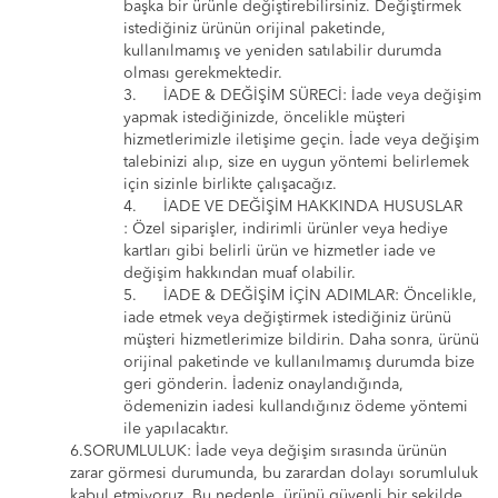
başka bir ürünle değiştirebilirsiniz. Değiştirmek
istediğiniz ürünün orijinal paketinde,
kullanılmamış ve yeniden satılabilir durumda
olması gerekmektedir.
3.
İADE & DEĞİŞİM SÜRECİ:
İade veya değişim
yapmak istediğinizde, öncelikle müşteri
hizmetlerimizle iletişime geçin. İade veya değişim
talebinizi alıp, size en uygun yöntemi belirlemek
için sizinle birlikte çalışacağız.
4.
İADE VE DEĞİŞİM HAKKINDA HUSUSLAR
:
Özel siparişler, indirimli ürünler veya hediye
kartları gibi belirli ürün ve hizmetler iade ve
değişim hakkından muaf olabilir.
5.
İADE & DEĞİŞİM İÇİN ADIMLAR:
Öncelikle,
iade etmek veya değiştirmek istediğiniz ürünü
müşteri hizmetlerimize bildirin. Daha sonra, ürünü
orijinal paketinde ve kullanılmamış durumda bize
geri gönderin. İadeniz onaylandığında,
ödemenizin iadesi kullandığınız ödeme yöntemi
ile yapılacaktır.
6.
SORUMLULUK:
İade veya değişim sırasında ürünün
zarar görmesi durumunda, bu zarardan dolayı sorumluluk
kabul etmiyoruz. Bu nedenle, ürünü güvenli bir şekilde