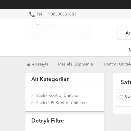
phone
Tel : +908508851083
M
Anasayfa
Mesleki Ekipmanlar
Kontrol Ünitel
Alt Kategoriler
Sat
Satılık Kontrol Üniteleri
Ücr
Satılık2.El Kontrol Üniteleri
Detaylı Filtre