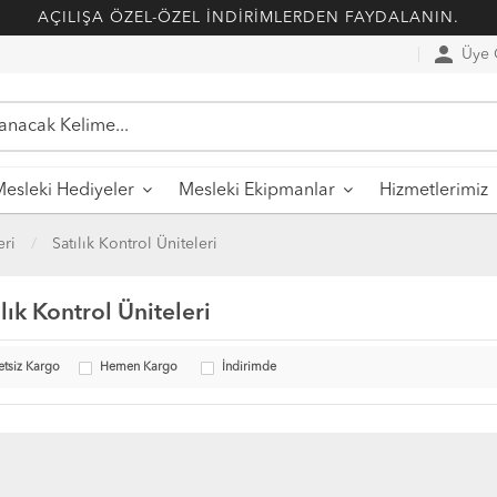
AÇILIŞA ÖZEL-ÖZEL İNDİRİMLERDEN FAYDALANIN.
person
Üye G
esleki Hediyeler
Mesleki Ekipmanlar
Hizmetlerimiz
eri
Satılık Kontrol Üniteleri
ılık Kontrol Üniteleri
etsiz Kargo
Hemen Kargo
İndirimde