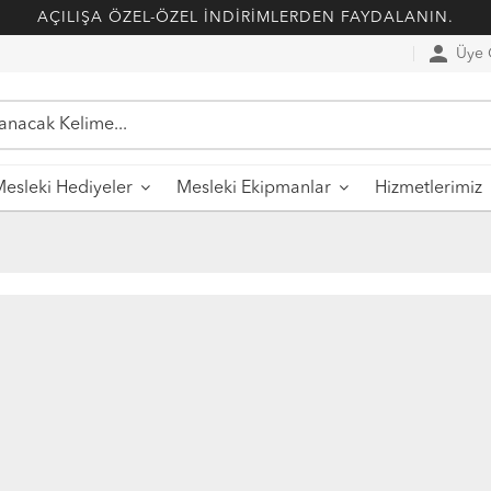
AÇILIŞA ÖZEL-ÖZEL İNDİRİMLERDEN FAYDALANIN.
person
Üye G
esleki Hediyeler
Mesleki Ekipmanlar
Hizmetlerimiz