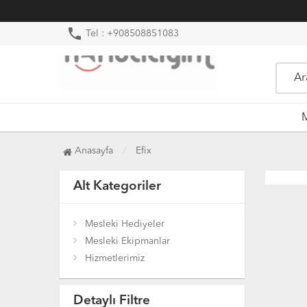
phone
Tel : +908508851083
M
Anasayfa
Efix
Alt Kategoriler
Mesleki Hediyeler
Mesleki Ekipmanlar
Hizmetlerimiz
Detaylı Filtre