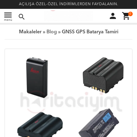
AÇILIŞA ÖZEL-ÖZEL İNDİRİMLERDEN FAYDALANIN.
menu
person
shopping_cart
0
search
menü
Makaleler »
Blog
» GNSS GPS Batarya Tamiri