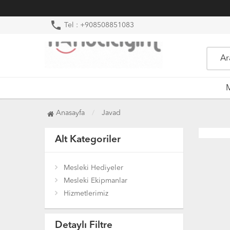
phone
Tel : +908508851083
M
Anasayfa
Javad
Alt Kategoriler
Mesleki Hediyeler
Mesleki Ekipmanlar
Hizmetlerimiz
Detaylı Filtre