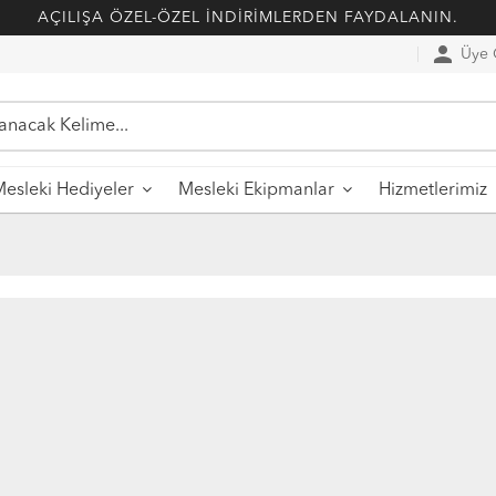
AÇILIŞA ÖZEL-ÖZEL İNDİRİMLERDEN FAYDALANIN.
person
Üye G
esleki Hediyeler
Mesleki Ekipmanlar
Hizmetlerimiz