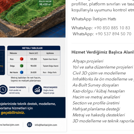
profiller, platform sınırları ve 
koşullarıyla uyumunu kontrol etm
WhatsApp İletişim Hattı
WhatsApp:
+90 850 885 10 83
WhatsApp:
+90 537 894 50 70
Hizmet Verdiğimiz Başlıca Alanl
Altyapı projeleri
Yol ve saha düzenleme projeleri
Civil 3D çizim ve modelleme
InfraWorks ile ön modelleme ve g
As-Built Survey dosyaları
Kazı-dolgu / kübaj hesapları
Hacim ve metraj analizleri
Section ve profile üretimi
Hafriyat planlama desteği
Metraj ve hakediş destekleri
3D modelleme ve teknik raporl