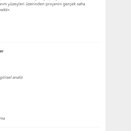
tasarım yüzeyleri üzerinden projenin gerçek saha
ektir.
ar
örsel analiz
ama