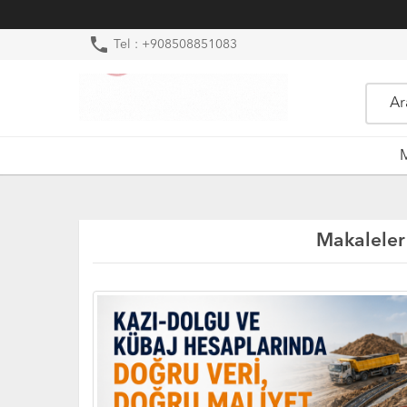
phone
Tel : +908508851083
M
Makaleler