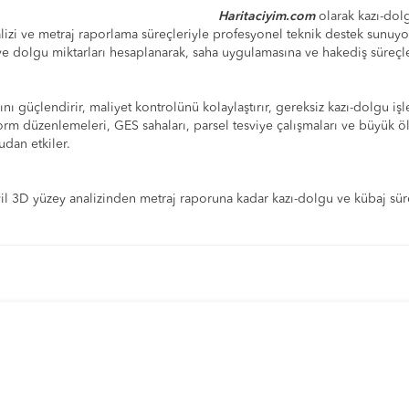
Haritaciyim.com
olarak kazı-dol
 analizi ve metraj raporlama süreçleriyle profesyonel teknik destek sunu
 ve dolgu miktarları hesaplanarak, saha uygulamasına ve hakediş süreçle
ı güçlendirir, maliyet kontrolünü kolaylaştırır, gereksiz kazı-dolgu işl
latform düzenlemeleri, GES sahaları, parsel tesviye çalışmaları ve büyük 
udan etkiler.
l 3D yüzey analizinden metraj raporuna kadar kazı-dolgu ve kübaj süre