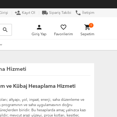
person_add
local_shipping
phone
irişi
Kayıt Ol
Sipariş Takibi
İletişim
person
favorite_border
shopping_cart
0
search
Giriş Yap
Favorilerim
Sepetim
ma Hizmeti
im ve Kübaj Hesaplama Hizmeti
arı; altyapı, yol, inşaat, enerji, saha düzenleme ve
 iş programının ve saha uygulamasının doğru
 süreçlerden biridir. Bu hesaplarda amaç yalnızca kazı
dir; mevcut arazi yüzeyi, proje kotları, kesitler,