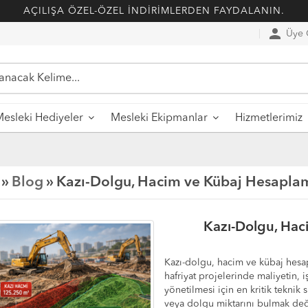
AÇILIŞA ÖZEL-ÖZEL İNDİRİMLERDEN FAYDALANIN.
person
Üye G
esleki Hediyeler
Mesleki Ekipmanlar
Hizmetlerimiz
 »
Blog
» Kazı-Dolgu, Hacim ve Kübaj Hesapla
Kazı-Dolgu, Hac
Kazı-dolgu, hacim ve kübaj hesapl
hafriyat projelerinde maliyetin,
yönetilmesi için en kritik teknik
veya dolgu miktarını bulmak değil