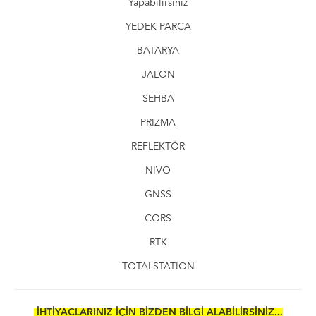
Yapabilirsiniz​
YEDEK PARCA
BATARYA
JALON
SEHBA
PRIZMA
REFLEKTÖR
NIVO
GNSS
CORS
RTK
TOTALSTATION
İHTİYACLARINIZ İÇİN BİZDEN BİLGİ ALABİLİRSİNİZ...