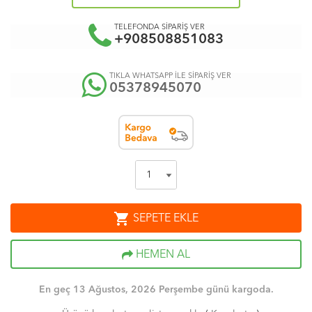
TELEFONDA SİPARİŞ VER
+908508851083
TIKLA WHATSAPP İLE SİPARİŞ VER
05378945070
shopping_cart
SEPETE EKLE
HEMEN AL
En geç 13 Ağustos, 2026 Perşembe günü kargoda.