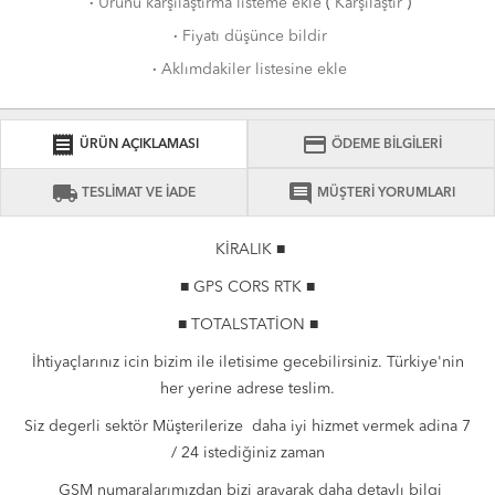
·
Ürünü karşılaştırma listeme ekle
(
Karşılaştır
)
·
Fiyatı düşünce bildir
·
Aklımdakiler listesine ekle
receipt
credit_card
ÜRÜN AÇIKLAMASI
ÖDEME BİLGİLERİ
local_shipping
comment
TESLİMAT VE İADE
MÜŞTERİ YORUMLARI
KİRALIK ■
■ GPS CORS RTK ■
■ TOTALSTATİON ■
İhtiyaçlarınız icin bizim ile iletisime gecebilirsiniz. Türkiye'nin
her yerine adrese teslim.
Siz degerli sektör Müşterilerize daha iyi hizmet vermek adina 7
/ 24 istediğiniz zaman
GSM numaralarımızdan bizi arayarak daha detaylı bilgi