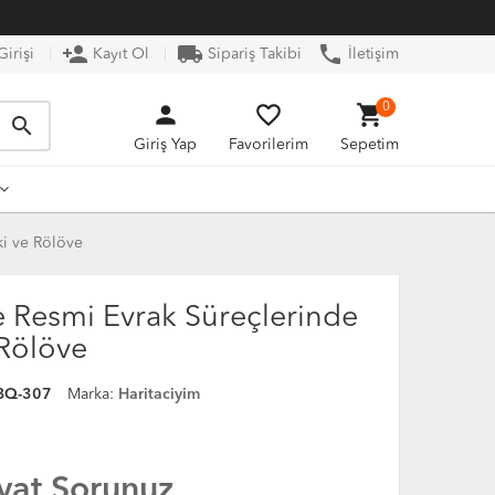
person_add
local_shipping
phone
irişi
Kayıt Ol
Sipariş Takibi
İletişim
person
favorite_border
shopping_cart
0
search
Giriş Yap
Favorilerim
Sepetim
ki ve Rölöve
e Resmi Evrak Süreçlerinde
 Rölöve
BQ-307
Marka:
Haritaciyim
iyat Sorunuz