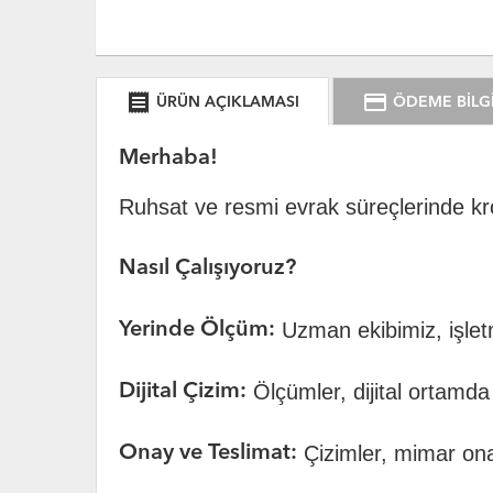
receipt
credit_card
ÜRÜN AÇIKLAMASI
ÖDEME BİLGİ
Merhaba!
Ruhsat ve resmi evrak süreçlerinde kro
Nasıl Çalışıyoruz?
Uzman ekibimiz, işlet
Yerinde Ölçüm:
Ölçümler, dijital ortamda 
Dijital Çizim:
Çizimler, mimar onay
Onay ve Teslimat: