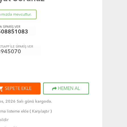
rımızda mevcuttur.
 SİPARİŞ VER
508851083
TSAPP İLE SİPARİŞ VER
8945070
ng_cart
SEPETE EKLE
HEMEN AL
s, 2026 Salı günü kargoda.
rma listeme ekle
(
Karşılaştır
)
ildir