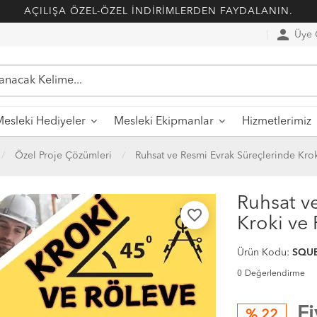
AÇILIŞA ÖZEL-ÖZEL İNDİRİMLERDEN FAYDALANIN.
person
Üye G
esleki Hediyeler
Mesleki Ekipmanlar
Hizmetlerimiz
Özel Proje Çözümleri
Ruhsat ve Resmi Evrak Süreçlerinde Kro
Ruhsat v
favorite_border
Kroki ve
Ürün Kodu:
SQU
0
Değerlendirme
F
% 22