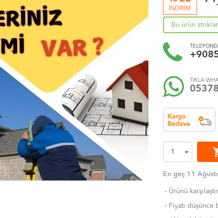
İNDİRİM
Bu ürün stokla
TELEFONDA
+908
TIKLA WHA
0537
shoppi
En geç 11 Ağusto
·
Ürünü karşılaştı
·
Fiyatı düşünce b