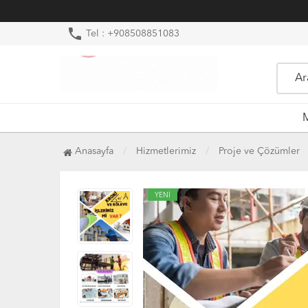
phone
Tel : +908508851083
M
Anasayfa
Hizmetlerimiz
Proje ve Çözümler
YENİ